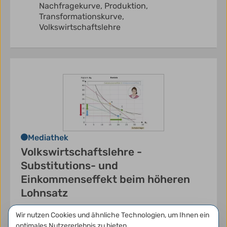
Nachfragekurve,
Produktion,
Transformationskurve,
Volkswirtschaftslehre
Mediathek
Volkswirtschaftslehre -
Substitutions- und
Einkommenseffekt beim höheren
Lohnsatz
Wie empfindlich reagiert das Arbeitsangebot
Datenschutzeinstellungen
Wir nutzen Cookies und ähnliche Technologien, um Ihnen ein
tatsächlich auf Veränderungen des Lohnsatzes?
optimales Nutzererlebnis zu bieten.