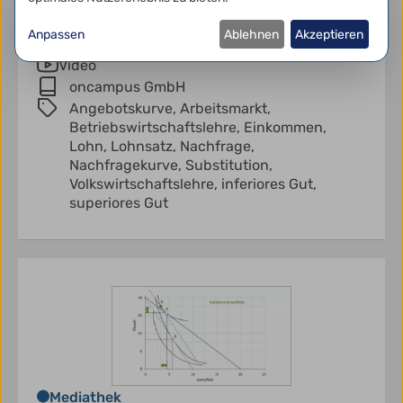
Diese Frage kann man nur durch empirische
Forschung klären
Anpassen
Ablehnen
Akzeptieren
Video
oncampus GmbH
Angebotskurve,
Arbeitsmarkt,
Betriebswirtschaftslehre,
Einkommen,
Lohn,
Lohnsatz,
Nachfrage,
Nachfragekurve,
Substitution,
Volkswirtschaftslehre,
inferiores Gut,
superiores Gut
Mediathek