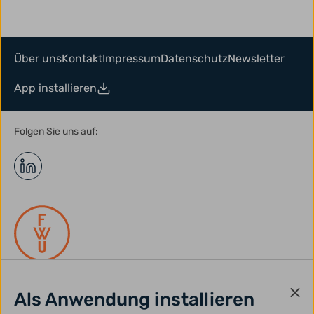
Über uns
Kontakt
Impressum
Datenschutz
Newsletter
App installieren
Folgen Sie uns auf:
Als Anwendung installieren
gefördert durch: