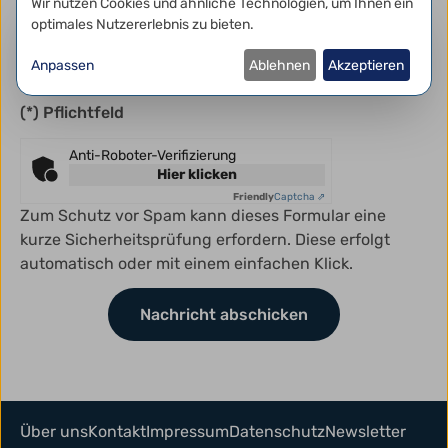
Datenschutzeinstellungen
Wir nutzen Cookies und ähnliche Technologien, um Ihnen ein
optimales Nutzererlebnis zu bieten.
Ich habe die
Datenschutzerklärung
gelesen und
willige in die darin beschriebene Verarbeitung
Anpassen
Ablehnen
Akzeptieren
meiner Daten ein.*
(*) Pflichtfeld
Anti-Roboter-Verifizierung
Hier klicken
Friendly
Captcha ⇗
Zum Schutz vor Spam kann dieses Formular eine
kurze Sicherheitsprüfung erfordern. Diese erfolgt
automatisch oder mit einem einfachen Klick.
Über uns
Kontakt
Impressum
Datenschutz
Newsletter