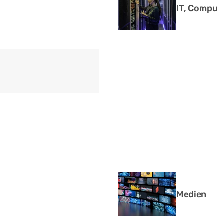
IT, Compu
Medien