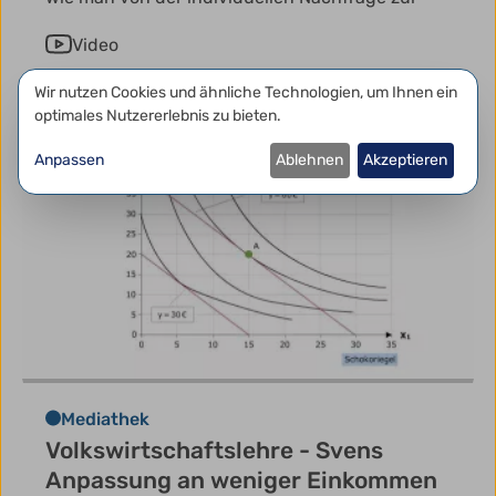
Video
Datenschutzeinstellungen
Wir nutzen Cookies und ähnliche Technologien, um Ihnen ein
optimales Nutzererlebnis zu bieten.
Anpassen
Ablehnen
Akzeptieren
Mediathek
Volkswirtschaftslehre - Svens
Anpassung an weniger Einkommen