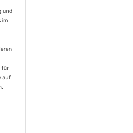
g und
s im
ieren
 für
e auf
n.