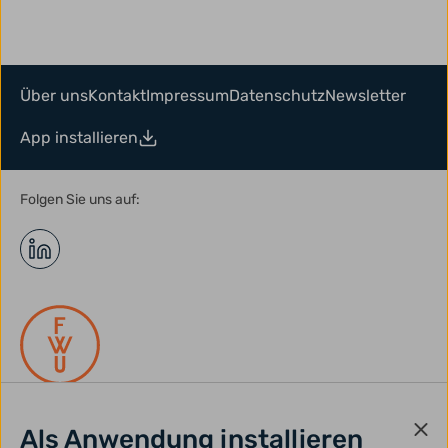
Über uns
Kontakt
Impressum
Datenschutz
Newsletter
App installieren
Folgen Sie uns auf:
Als Anwendung installieren
gefördert durch: