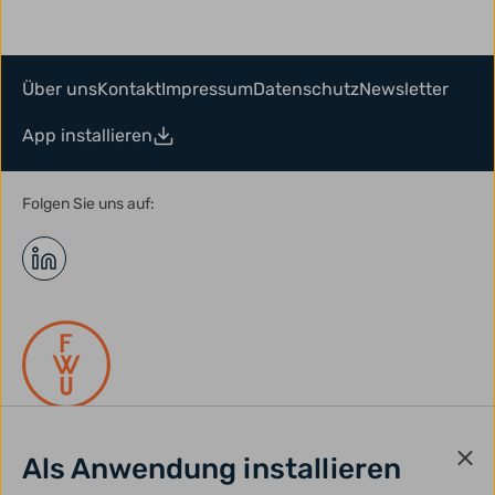
Über uns
Kontakt
Impressum
Datenschutz
Newsletter
App installieren
Folgen Sie uns auf:
Als Anwendung installieren
gefördert durch: