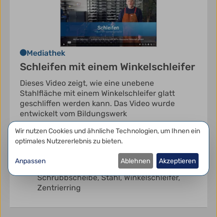
Mediathek
Schleifen mit einem Winkelschleifer
Dieses Video zeigt, wie eine unebene
Stahlfläche mit einem Winkelschleifer glatt
geschliffen werden kann. Das Video wurde
entwickelt vom Bildungswerk
Datenschutzeinstellungen
Wir nutzen Cookies und ähnliche Technologien, um Ihnen ein
Video
optimales Nutzererlebnis zu bieten.
Bildungswerk der Hessischen Wirtschaft e.
V.
Anpassen
Ablehnen
Akzeptieren
Metallverarbeitung,
Schleifscheibe,
Schrubbscheibe,
Stahl,
Winkelschleifer,
Zentrierring