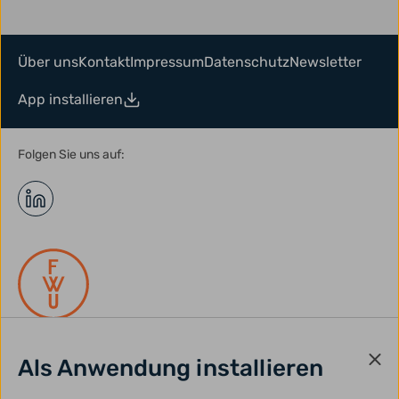
Über uns
Kontakt
Impressum
Datenschutz
Newsletter
App installieren
Folgen Sie uns auf:
Als Anwendung installieren
gefördert durch: