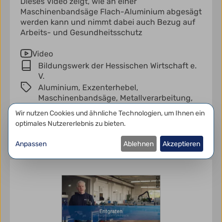
Dieses Video zeigt, wie an einer
Maschinenbandsäge Flach-Aluminium abgesägt
werden kann und nimmt dabei auch Bezug auf
Arbeits- und Gesundheitsschutz
Video
Bildungswerk der Hessischen Wirtschaft e.
V.
Aluminium,
Exzenterhebel,
Maschinenbandsäge,
Metallverarbeitung,
PSA,
Persönliche Schutzausrüstung,
Datenschutzeinstellungen
Wir nutzen Cookies und ähnliche Technologien, um Ihnen ein
Schnittlänge,
Schraubstock,
Sägen,
optimales Nutzererlebnis zu bieten.
technische Zeichnung
Anpassen
Ablehnen
Akzeptieren