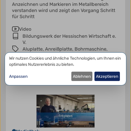
Anzeichnen und Markieren im Metallbereich
verstanden wird und zeigt den Vorgang Schritt
für Schritt
Video
Bildungswerk der Hessischen Wirtschaft e.
V.
Aluplatte,
Anreißplatte,
Bohrmaschine,
Bohrung,
Höhenreißer,
Körnerpunkt,
Datenschutzeinstellungen
Wir nutzen Cookies und ähnliche Technologien, um Ihnen ein
Metallverarbeitung,
Rendelschraube,
optimales Nutzererlebnis zu bieten.
anreißen,
körnen,
technische Zeichnung
Anpassen
Ablehnen
Akzeptieren