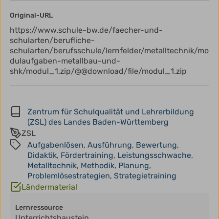
Original-URL
https://www.schule-bw.de/faecher-und-
schularten/berufliche-
schularten/berufsschule/lernfelder/metalltechnik/mo
dulaufgaben-metallbau-und-
shk/modul_1.zip/@@download/file/modul_1.zip
Zentrum für Schulqualität und Lehrerbildung
(ZSL) des Landes Baden-Württemberg
ZSL
Aufgabenlösen
,
Ausführung
,
Bewertung
,
Didaktik
,
Fördertraining
,
Leistungsschwache
,
Metalltechnik
,
Methodik
,
Planung
,
Problemlösestrategien
,
Strategietraining
Ländermaterial
Lernressource
Unterrichtsbaustein