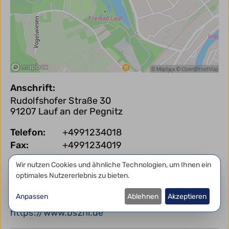
Anschrift:
Rudolfshofer Straße 30
91207
Lauf an der Pegnitz
Telefon:
+4991234018
Fax:
+4991234019
E-Mail:
Datenschutzeinstellungen
Wir nutzen Cookies und ähnliche Technologien, um Ihnen ein
optimales Nutzererlebnis zu bieten.
info@bsznl.de
Anpassen
Ablehnen
Akzeptieren
Website:
https://www.bsznl.de