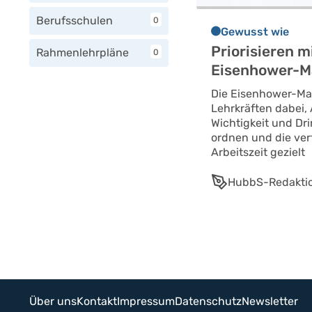
Berufsschulen
0
Gewusst wie
Priorisieren m
Rahmenlehrpläne
0
Eisenhower-M
Die Eisenhower-Matr
Lehrkräften dabei
Wichtigkeit und Dri
ordnen und die ve
Arbeitszeit gezielt
HubbS-Redakti
Über uns
Kontakt
Impressum
Datenschutz
Newsletter