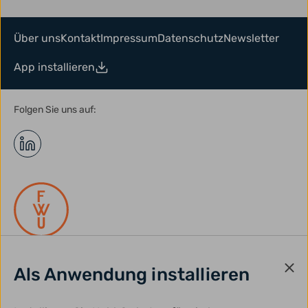
Über uns
Kontakt
Impressum
Datenschutz
Newsletter
App installieren
Folgen Sie uns auf:
Als Anwendung installieren
gefördert durch: