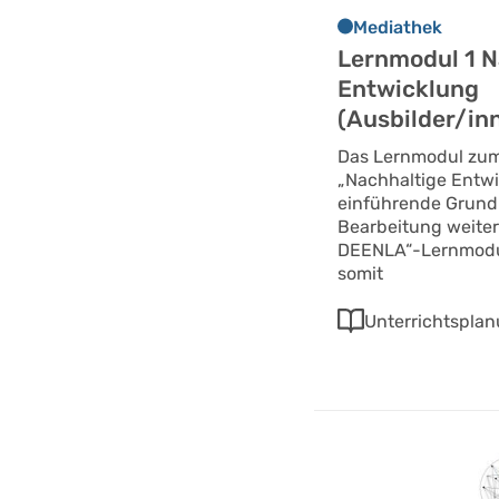
Mediathek
Lernmodul 1 N
Entwicklung
(Ausbilder/in
Das Lernmodul zu
„Nachhaltige Entwi
einführende Grundl
Bearbeitung weiter
DEENLA“-Lernmodu
somit
Unterrichtspla