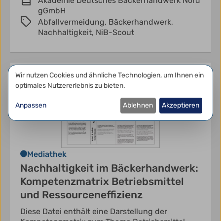
Akademie Deutsches Bäckerhandwerk Nord
gGmbH
Abfallvermeidung,
Bäckerhandwerk,
Nachhaltigkeit,
NiB-Scout
Datenschutzeinstellungen
Wir nutzen Cookies und ähnliche Technologien, um Ihnen ein
optimales Nutzererlebnis zu bieten.
Anpassen
Ablehnen
Akzeptieren
Mediathek
Nachhaltigkeit im Bäckerhandwerk:
Kompetenzmatrix Betriebsmittel
und Ressourceneffizienz
Diese Datei enthält eine Darstellung der