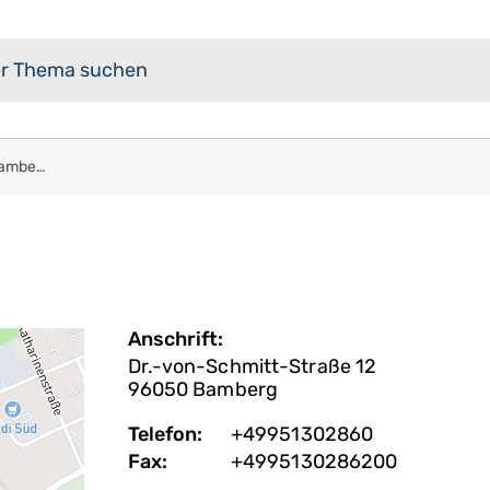
Staatl. Berufsschule II Bamberg
Anschrift:
Dr.-von-Schmitt-Straße 12
96050
Bamberg
Telefon:
+49951302860
Fax:
+4995130286200