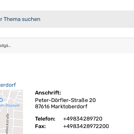
Staatl. Berufsschule Ostallgäu in Marktoberdorf
berdorf
Anschrift:
Peter-Dörfler-Straße 20
87616
Marktoberdorf
Telefon:
+49834289720
Fax:
+4983428972200