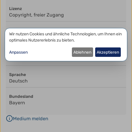
Lizenz
Copyright, freier Zugang
Beruf
Datenschutzeinstellungen
Wir nutzen Cookies und ähnliche Technologien, um Ihnen ein
Kaufmann für Büromanagement (m/w/d)
optimales Nutzererlebnis zu bieten.
Anpassen
Ablehnen
Akzeptieren
Lernfelder
6
Sprache
Deutsch
Bundesland
Bayern
Medium melden