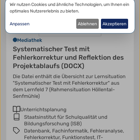
Datenschutzeinstellungen
Wir nutzen Cookies und ähnliche Technologien, um Ihnen ein
optimales Nutzererlebnis zu bieten.
Anpassen
Ablehnen
Akzeptieren
Mediathek
Systematischer Test mit
Fehlerkorrektur und Reflektion des
Projektablaufs (DOCX)
Die Datei enthält die Übersicht zur Lernsituation
"Systematischer Test mit Fehlerkorrektur" aus
dem Lernfeld 7 (Rahmensituation Höllental-
Senfmühle)
Unterrichtsplanung
Staatsinstitut für Schulqualität und
Bildungsforschung (ISB)
Datenbank,
Fachinformatik,
Fehleranalyse,
Fehlerkorrektur,
Funktionstest,
IT-