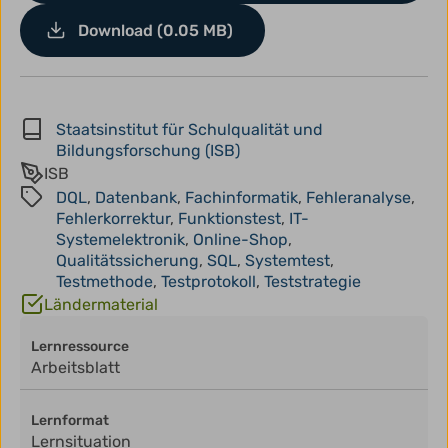
Download (0.05 MB)
Staatsinstitut für Schulqualität und
Bildungsforschung (ISB)
ISB
DQL
,
Datenbank
,
Fachinformatik
,
Fehleranalyse
,
Fehlerkorrektur
,
Funktionstest
,
IT-
Systemelektronik
,
Online-Shop
,
Qualitätssicherung
,
SQL
,
Systemtest
,
Testmethode
,
Testprotokoll
,
Teststrategie
Ländermaterial
Lernressource
Arbeitsblatt
Lernformat
Lernsituation