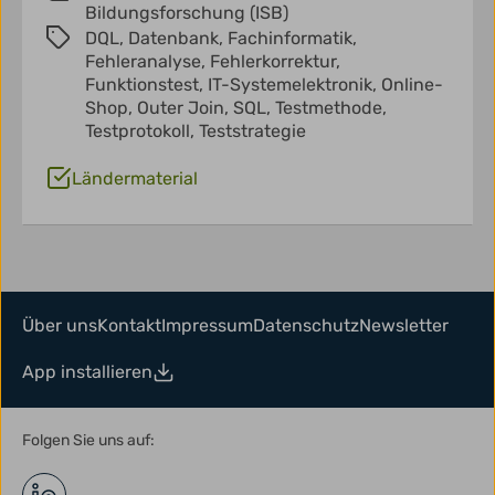
Bildungsforschung (ISB)
DQL,
Datenbank,
Fachinformatik,
Fehleranalyse,
Fehlerkorrektur,
Funktionstest,
IT-Systemelektronik,
Online-
Shop,
Outer Join,
SQL,
Testmethode,
Testprotokoll,
Teststrategie
Ländermaterial
Über uns
Kontakt
Impressum
Datenschutz
Newsletter
App installieren
Folgen Sie uns auf: