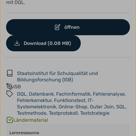
mit DQL.
öffnen
Download (0.08 MB)
Staatsinstitut für Schulqualität und
Bildungsforschung (ISB)
ISB
DQL
,
Datenbank
,
Fachinformatik
,
Fehleranalyse
,
Fehlerkorrektur
,
Funktionstest
,
IT-
Systemelektronik
,
Online-Shop
,
Outer Join
,
SQL
,
Testmethode
,
Testprotokoll
,
Teststrategie
Ländermaterial
Lernressource