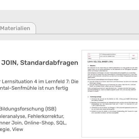
 Materialien
 JOIN, Standardabfragen
 Lernsituation 4 im Lernfeld 7: Die
ntal-Senfmühle ist nun fertig
 Bildungsforschung (ISB)
hleranalyse,
Fehlerkorrektur,
Inner Join,
Online-Shop,
SQL,
tegie,
View