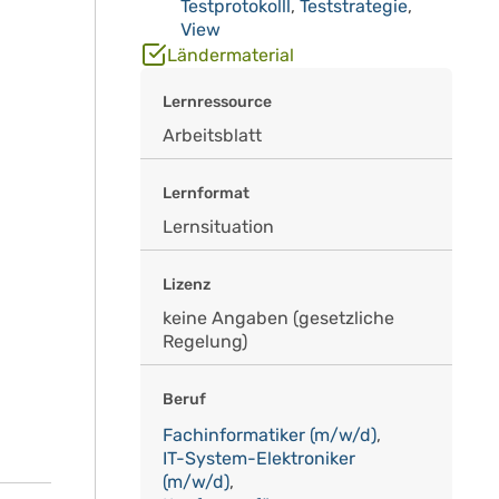
Testprotokolll
,
Teststrategie
,
View
Ländermaterial
Lernressource
Arbeitsblatt
Lernformat
Lernsituation
Lizenz
keine Angaben (gesetzliche
Regelung)
Beruf
Fachinformatiker (m/w/d)
,
IT-System-Elektroniker
(m/w/d)
,