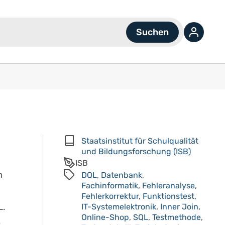
Staatsinstitut für Schulqualität
und Bildungsforschung (ISB)
ISB
m
DQL
,
Datenbank
,
Fachinformatik
,
Fehleranalyse
,
Fehlerkorrektur
,
Funktionstest
,
L.
IT-Systemelektronik
,
Inner Join
,
Online-Shop
,
SQL
,
Testmethode
,
e