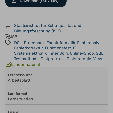
Download (0.07 MB)
Staatsinstitut für Schulqualität und
Bildungsforschung (ISB)
ISB
DQL
,
Datenbank
,
Fachinformatik
,
Fehleranalyse
,
Fehlerkorrektur
,
Funktionstest
,
IT-
Systemelektronik
,
Inner Join
,
Online-Shop
,
SQL
,
Testmethode
,
Testprotokoll
,
Teststrategie
,
View
Ländermaterial
Lernressource
Arbeitsblatt
Lernformat
Lernsituation
Lizenz