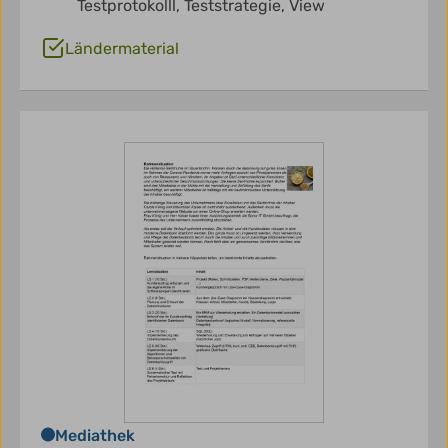
Testprotokolll,
Teststrategie,
View
Ländermaterial
Mediathek