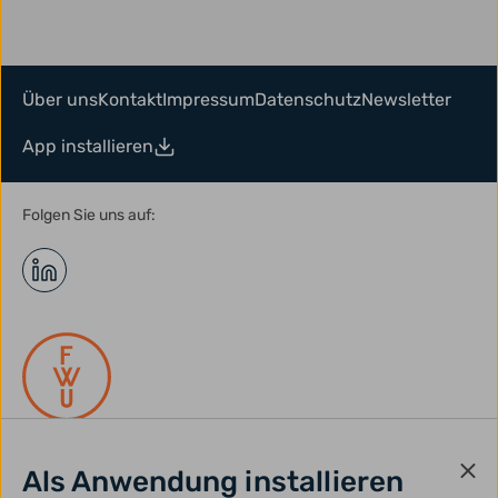
Über uns
Kontakt
Impressum
Datenschutz
Newsletter
App installieren
Folgen Sie uns auf:
Als Anwendung installieren
gefördert durch: