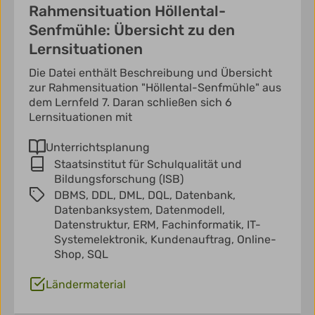
Rahmensituation Höllental-
Senfmühle: Übersicht zu den
Lernsituationen
Die Datei enthält Beschreibung und Übersicht
zur Rahmensituation "Höllental-Senfmühle" aus
dem Lernfeld 7. Daran schließen sich 6
Lernsituationen mit
Unterrichtsplanung
Staatsinstitut für Schulqualität und
Bildungsforschung (ISB)
DBMS,
DDL,
DML,
DQL,
Datenbank,
Datenbanksystem,
Datenmodell,
Datenstruktur,
ERM,
Fachinformatik,
IT-
Systemelektronik,
Kundenauftrag,
Online-
Shop,
SQL
Ländermaterial