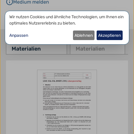
Medium melden
Datenschutzeinstellungen
Wir nutzen Cookies und ähnliche Technologien, um Ihnen ein
optimales Nutzererlebnis zu bieten.
Anpassen
Ablehnen
Akzeptieren
verknüpfte
ähnliche
Materialien
Materialien