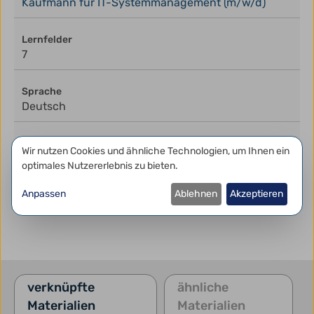
Kaufmann für IT-Systemmanagement (m/w/d)
Lernfelder
7
Sprache
Deutsch
Bundesland
Datenschutzeinstellungen
Wir nutzen Cookies und ähnliche Technologien, um Ihnen ein
Bayern
optimales Nutzererlebnis zu bieten.
Anpassen
Ablehnen
Akzeptieren
Medium melden
verknüpfte
ähnliche
Materialien
Materialien