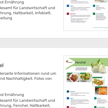
und Ernährung
esamt für Landwirtschaft und
ährung,
Haltbarkeit,
Infoblatt,
beitung
el
rderseite Informationen rund um
nd Nachhaltigkeit. Fotos von
und Ernährung
esamt für Landwirtschaft und
ährung,
Fenchel,
Haltbarkeit,