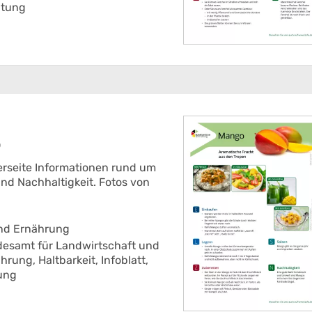
itung
o
erseite Informationen rund um
nd Nachhaltigkeit. Fotos von
und Ernährung
esamt für Landwirtschaft und
ährung,
Haltbarkeit,
Infoblatt,
ung