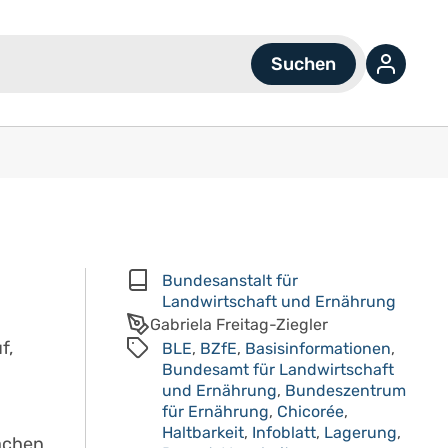
Bundesanstalt für
Landwirtschaft und Ernährung
Gabriela Freitag-Ziegler
f,
BLE
,
BZfE
,
Basisinformationen
,
Bundesamt für Landwirtschaft
und Ernährung
,
Bundeszentrum
für Ernährung
,
Chicorée
,
Haltbarkeit
,
Infoblatt
,
Lagerung
,
achen