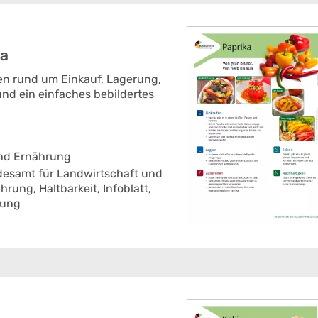
ka
nen rund um Einkauf, Lagerung,
nd ein einfaches bebildertes
und Ernährung
esamt für Landwirtschaft und
ährung,
Haltbarkeit,
Infoblatt,
tung