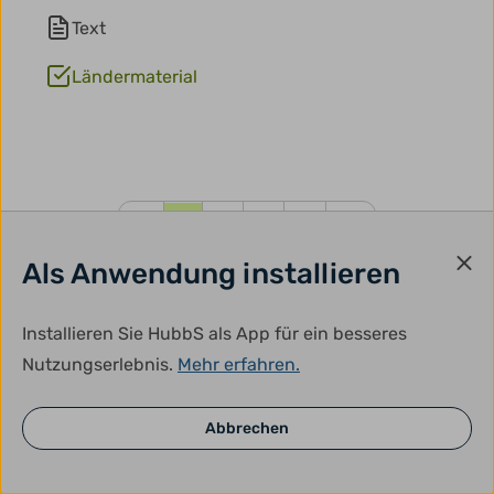
Text
Ländermaterial
1
2
3
4
Als Anwendung installieren
Installieren Sie HubbS als App für ein besseres
Über uns
Kontakt
Impressum
Datenschutz
Newsletter
Nutzungserlebnis.
Mehr erfahren.
App installieren
Abbrechen
Folgen Sie uns auf: