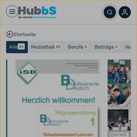
Open main menu
Startseite
Alle
Mediathek
Berufe
Beiträge
Vera
85
85
0
0