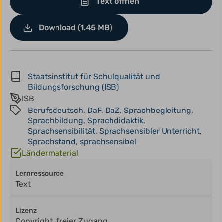
Text öffnen
Download (1.45 MB)
Staatsinstitut für Schulqualität und
Bildungsforschung (ISB)
ISB
Berufsdeutsch
,
DaF
,
DaZ
,
Sprachbegleitung
,
Sprachbildung
,
Sprachdidaktik
,
Sprachsensibilität
,
Sprachsensibler Unterricht
,
Sprachstand
,
sprachsensibel
Ländermaterial
Lernressource
Text
Lizenz
Copyright, freier Zugang