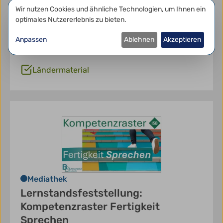
Berufsdeutsch,
DaF,
DaZ,
Datenschutzeinstellungen
Wir nutzen Cookies und ähnliche Technologien, um Ihnen ein
Sprachbegleitung,
Sprachbildung,
optimales Nutzererlebnis zu bieten.
Sprachdidaktik,
Sprachsensibilität,
Sprachsensibler Unterricht,
Sprachstand,
Anpassen
Ablehnen
Akzeptieren
sprachsensibel
Ländermaterial
Mediathek
Lernstandsfeststellung:
Kompetenzraster Fertigkeit
Sprechen