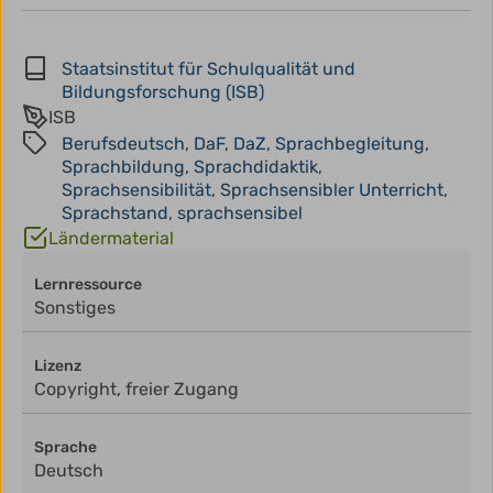
Staatsinstitut für Schulqualität und
Bildungsforschung (ISB)
ISB
Berufsdeutsch
,
DaF
,
DaZ
,
Sprachbegleitung
,
Sprachbildung
,
Sprachdidaktik
,
Sprachsensibilität
,
Sprachsensibler Unterricht
,
Sprachstand
,
sprachsensibel
Ländermaterial
Lernressource
Sonstiges
Lizenz
Copyright, freier Zugang
Sprache
Deutsch