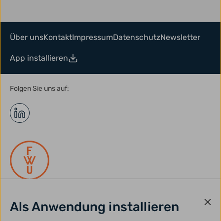
Über uns
Kontakt
Impressum
Datenschutz
Newsletter
App installieren
Folgen Sie uns auf:
Als Anwendung installieren
gefördert durch: