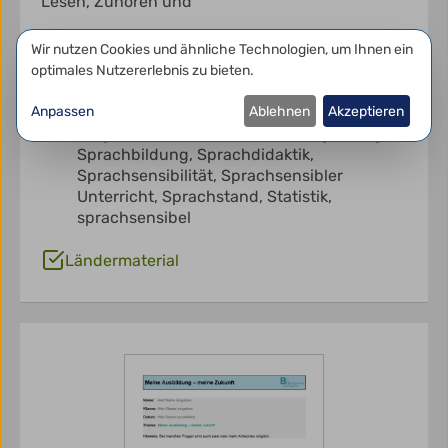
Lesen, Zuhören und
Sonstiges
Datenschutzeinstellungen
Wir nutzen Cookies und ähnliche Technologien, um Ihnen ein
Staatsinstitut für Schulqualität und
optimales Nutzererlebnis zu bieten.
Bildungsforschung (ISB)
Anpassen
Ablehnen
Akzeptieren
Berufsdeutsch,
Berufswahl,
DaF,
DaZ,
Diagramm,
Lernstand,
Sprachbegleitung,
Sprachbildung,
Sprachdidaktik,
Sprachsensibilität,
Sprachsensibler
Unterricht,
Sprachstand,
Statistik,
sprachsensibel
Ländermaterial