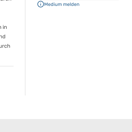
Medium melden
 in
und
urch