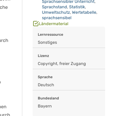
Sprachsensibler Unterricht
,
iche
Sprachstand
,
Statistik
,
Umweltschutz
,
Wertetabelle
,
sprachsensibel
Ländermaterial
Lernressource
urch
Sonstiges
Lizenz
Copyright, freier Zugang
Sprache
n
Deutsch
Bundesland
Bayern
nen
durch