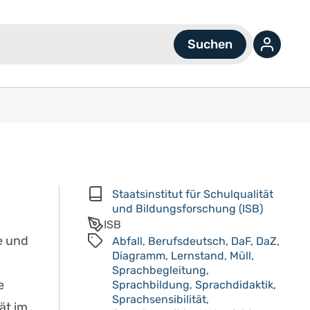
Staatsinstitut für Schulqualität
und Bildungsforschung (ISB)
ISB
e und
Abfall
,
Berufsdeutsch
,
DaF
,
DaZ
,
Diagramm
,
Lernstand
,
Müll
,
Sprachbegleitung
,
e
Sprachbildung
,
Sprachdidaktik
,
Sprachsensibilität
,
ät im