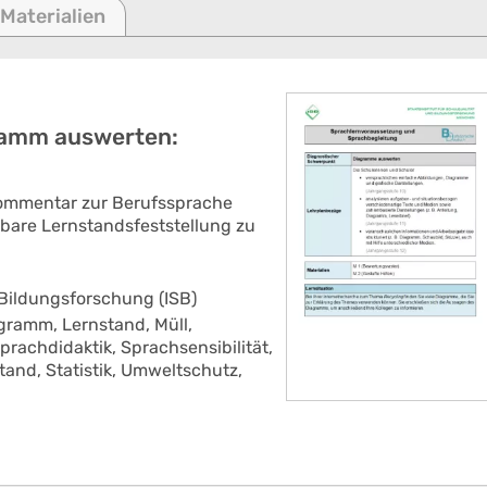
 Materialien
ramm auswerten:
Kommentar zur Berufssprache
rbare Lernstandsfeststellung zu
 Bildungsforschung (ISB)
agramm,
Lernstand,
Müll,
prachdidaktik,
Sprachsensibilität,
tand,
Statistik,
Umweltschutz,