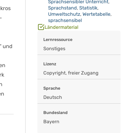
Sprachsensibler Unterricht
,
akros
Sprachstand
,
Statistik
,
Umweltschutz
,
Wertetabelle
,
-
sprachsensibel
Ländermaterial
Lernressource
“ und
Sonstiges
Lizenz
ien
Copyright, freier Zugang
rk
n
Sprache
en
Deutsch
Bundesland
Bayern