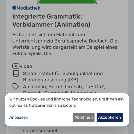
Mediathek
Integrierte Grammatik:
Verbklammer (Animation)
Es handelt sich um Material zum
Unterrichtsprinzip Berufssprache Deutsch. Die
Wortstellung wird dargestellt am Beispiel eines
Fußballspiels. Die
Video
Staatsinstitut für Schulqualität und
Bildungsforschung (ISB)
Animation,
Berufsdeutsch,
DaF,
DaZ,
Deutsch,
Grammatik,
Kompetenz,
Querschnittsaufgabe,
Sprachbegleitung,
Datenschutzeinstellungen
Wir nutzen Cookies und ähnliche Technologien, um Ihnen ein
Sprachbildung,
Sprachdidaktik,
optimales Nutzererlebnis zu bieten.
Sprachgebrauch,
Sprachsensibilität,
Anpassen
Ablehnen
Akzeptieren
Sprachsensibler Unterricht,
integrierte
Grammatik,
spielerisches Lernen,
sprachsensibel