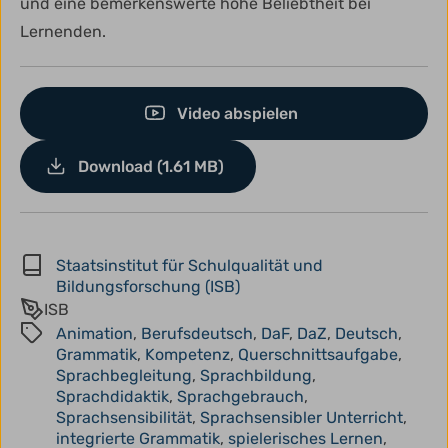
und eine bemerkenswerte hohe Beliebtheit bei
Lernenden.
Video abspielen
Download (1.61 MB)
Staatsinstitut für Schulqualität und
Bildungsforschung (ISB)
ISB
Animation
,
Berufsdeutsch
,
DaF
,
DaZ
,
Deutsch
,
Grammatik
,
Kompetenz
,
Querschnittsaufgabe
,
Sprachbegleitung
,
Sprachbildung
,
Sprachdidaktik
,
Sprachgebrauch
,
Sprachsensibilität
,
Sprachsensibler Unterricht
,
integrierte Grammatik
,
spielerisches Lernen
,