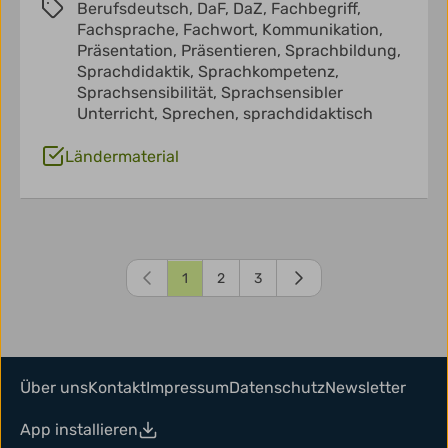
Berufsdeutsch,
DaF,
DaZ,
Fachbegriff,
Fachsprache,
Fachwort,
Kommunikation,
Präsentation,
Präsentieren,
Sprachbildung,
Sprachdidaktik,
Sprachkompetenz,
Sprachsensibilität,
Sprachsensibler
Unterricht,
Sprechen,
sprachdidaktisch
Ländermaterial
1
2
3
Über uns
Kontakt
Impressum
Datenschutz
Newsletter
App installieren