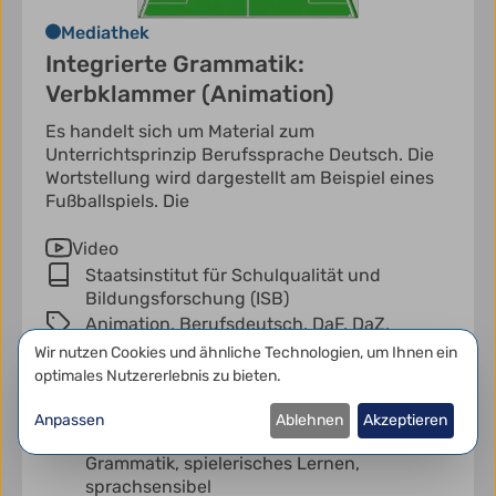
Mediathek
Integrierte Grammatik:
Verbklammer (Animation)
Es handelt sich um Material zum
Unterrichtsprinzip Berufssprache Deutsch. Die
Wortstellung wird dargestellt am Beispiel eines
Fußballspiels. Die
Video
Staatsinstitut für Schulqualität und
Bildungsforschung (ISB)
Animation,
Berufsdeutsch,
DaF,
DaZ,
Deutsch,
Grammatik,
Kompetenz,
Datenschutzeinstellungen
Wir nutzen Cookies und ähnliche Technologien, um Ihnen ein
Querschnittsaufgabe,
Sprachbegleitung,
optimales Nutzererlebnis zu bieten.
Sprachbildung,
Sprachdidaktik,
Sprachgebrauch,
Sprachsensibilität,
Anpassen
Ablehnen
Akzeptieren
Sprachsensibler Unterricht,
integrierte
Grammatik,
spielerisches Lernen,
sprachsensibel