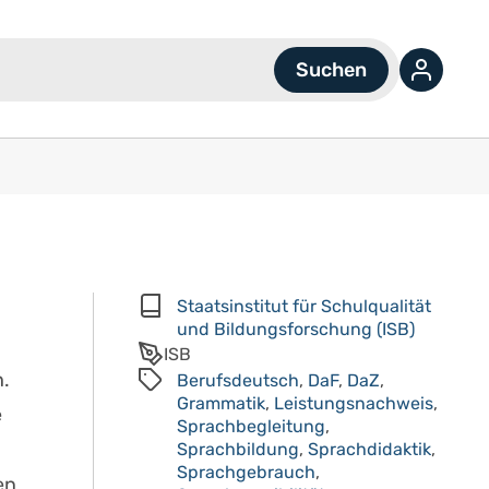
Staatsinstitut für Schulqualität
und Bildungsforschung (ISB)
ISB
.
Berufsdeutsch
,
DaF
,
DaZ
,
Grammatik
,
Leistungsnachweis
,
e
Sprachbegleitung
,
Sprachbildung
,
Sprachdidaktik
,
Sprachgebrauch
,
en