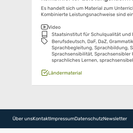
Es handelt sich um Material zum Unterri
Kombinierte Leistungsnachweise sind ein
Video
Staatsinstitut für Schulqualität und
Berufsdeutsch,
DaF,
DaZ,
Grammati
Sprachbegleitung,
Sprachbildung,
S
Sprachsensibilität,
Sprachsensibler 
sprachliches Lernen,
sprachsensibe
Ländermaterial
Über uns
Kontakt
Impressum
Datenschutz
Newsletter