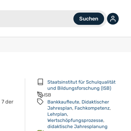
Staatsinstitut für Schulqualität
und Bildungsforschung (ISB)
ISB
 7 der
Bankkaufleute
,
Didaktischer
Jahresplan
,
Fachkompetenz
,
Lehrplan
,
Wertschöpfungsprozesse
,
didaktische Jahresplanung