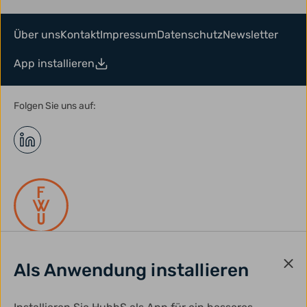
Über uns
Kontakt
Impressum
Datenschutz
Newsletter
App installieren
Folgen Sie uns auf:
Als Anwendung installieren
gefördert durch: