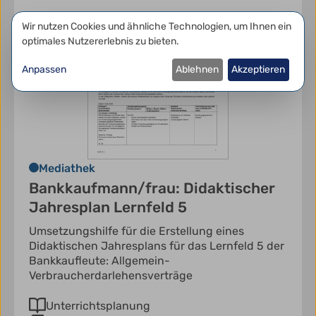
Datenschutzeinstellungen
Wir nutzen Cookies und ähnliche Technologien, um Ihnen ein
optimales Nutzererlebnis zu bieten.
Anpassen
Ablehnen
Akzeptieren
Mediathek
Bankkaufmann/frau: Didaktischer
Jahresplan Lernfeld 5
Umsetzungshilfe für die Erstellung eines
Didaktischen Jahresplans für das Lernfeld 5 der
Bankkaufleute: Allgemein-
Verbraucherdarlehensverträge
Unterrichtsplanung