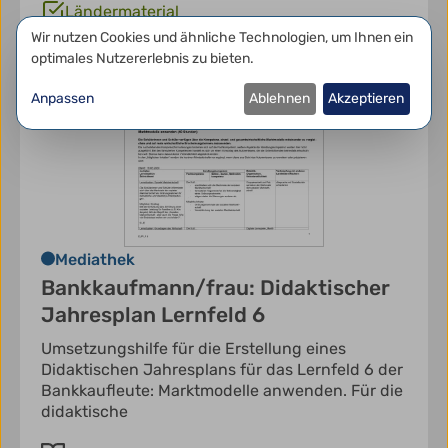
Ländermaterial
Datenschutzeinstellungen
Wir nutzen Cookies und ähnliche Technologien, um Ihnen ein
optimales Nutzererlebnis zu bieten.
Anpassen
Ablehnen
Akzeptieren
Mediathek
Bankkaufmann/frau: Didaktischer
Jahresplan Lernfeld 6
Umsetzungshilfe für die Erstellung eines
Didaktischen Jahresplans für das Lernfeld 6 der
Bankkaufleute: Marktmodelle anwenden. Für die
didaktische