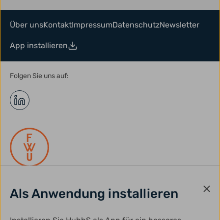
Über uns
Kontakt
Impressum
Datenschutz
Newsletter
App installieren
Folgen Sie uns auf:
Als Anwendung installieren
gefördert durch: