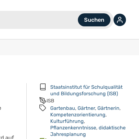
Staatsinstitut für Schulqualität
und Bildungsforschung (ISB)
ISB
e
Gartenbau
,
Gärtner
,
Gärtnerin
,
Kompetenzorientierung
,
Kulturführung
,
Pflanzenkenntnisse
,
didaktische
Jahresplanung
rd auf