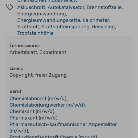
Chemischen Industrie e.V.
Akkuschrott
,
Autokatalysator
,
Brennstoffzelle
,
Energieumwandlung
,
Energieumwandlungskette
,
Kalorimeter
,
Kraftstoff
,
Kraftstoffeinsparung
,
Recycling
,
Tropfsteinhöhle
Lernressource
Arbeitsblatt, Experiment
Lizenz
Copyright, freier Zugang
Beruf
Chemielaborant (m/w/d)
,
Chemielaborjungwerker (m/w/d)
,
Chemikant (m/w/d)
,
Pharmakant (m/w/d)
,
Pharmazeutisch-kaufmännischer Angestellter
(m/w/d)
,
Produktionsfachkraft Chemie (m/w/d)