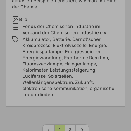
aktuellen Beispielen erläutert, wie man mit Hilfe
der Chemie
Bild
Fonds der Chemischen Industrie im
Verband der Chemischen Industrie e.V.
Akkumulator,
Batterie,
Carnot‘scher
Kreisprozess,
Elektrolysezelle,
Energie,
Energiesparlampe,
Energiespeicher,
Energiewandlung,
Exotherme Reaktion,
Fluoreszenzlampe,
Halogenlampe,
Kalorimeter,
Leistungssteigerung,
Luciferase,
Solarzellen,
Wellenlängenspektrum,
Zukunft,
elektronische Kommunikation,
organische
Leuchtdioden
1
2