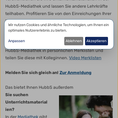
HubbS-Mediathek und lassen Sie andere Lehrkräfte
teilhaben. Profitieren Sie von den Einreichungen Ihrer
Kolleginnen und Kollegen.
Video Materialien
Datenschutzeinstellungen
Wir nutzen Cookies und ähnliche Technologien, um Ihnen ein
veröffentlichen
optimales Nutzererlebnis zu bieten.
Merklisten
Anpassen
Ablehnen
Akzeptieren
Praktisch: Speichern Sie interessante Inhalte aus der
HubbS-Mediathek in persönlichen Merklisten und
teilen Sie diese mit Kolleginnen.
Video Merklisten
Melden Sie sich gleich an!
Zur Anmeldung
Das bietet Ihnen HubbS außerdem
Sie suchen
Unterrichtsmaterial
ien?
In der
Mediathek
gibt