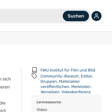
FWU Institut für Film und Bild
Community-Bereich
,
Editor
,
 sich
Gruppen
,
Materialien
deren
veröffentlichen
,
Merklisten
,
Vernetzen
,
Videokonferenz
Lernressource
die
Video
bbS