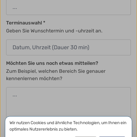
Terminauswahl
Geben Sie Wunschtermin und -uhrzeit an.
Möchten Sie uns noch etwas mitteilen?
Zum Beispiel, welchen Bereich Sie genauer
kennenlernen möchten?
Datenschutzeinstellungen
Wir nutzen Cookies und ähnliche Technologien, um Ihnen ein
optimales Nutzererlebnis zu bieten.