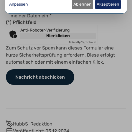
Ich habe die
Datenschutzerklärung
gelesen und
Anpassen
Ablehnen
Akzeptieren
willige in die darin beschriebene Verarbeitung
meiner Daten ein.*
(*) Pflichtfeld
Anti-Roboter-Verifizierung
Hier klicken
Friendly
Captcha ⇗
Zum Schutz vor Spam kann dieses Formular eine
kurze Sicherheitsprüfung erfordern. Diese erfolgt
automatisch oder mit einem einfachen Klick.
HubbS-Redaktion
Veröffentlicht:
05.12.2024