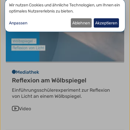
Datenschutzeinstellungen
Wir nutzen Cookies und ähnliche Technologien, um Ihnen ein
optimales Nutzererlebnis zu bieten.
Anpassen
Ablehnen
Akzeptieren
Mediathek
Reflexion am Wölbspiegel
Einführungsschülerexperiment zur Reflexion
von Licht an einem Wölbspiegel.
Video