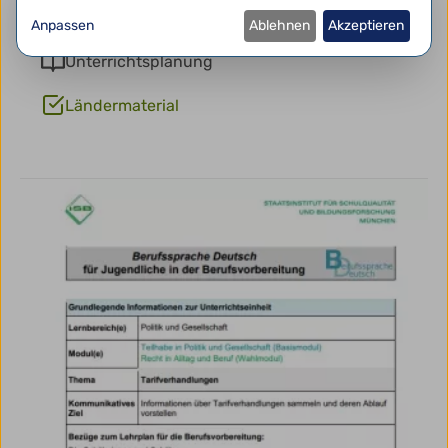
Auszubildendenvertretung
Anpassen
Ablehnen
Akzeptieren
Unterrichtsplanung
Ländermaterial