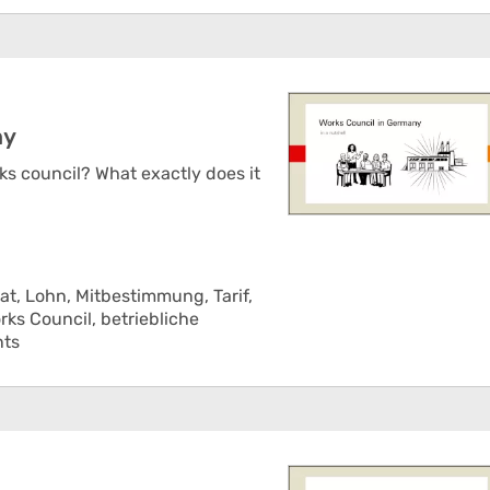
ny
ks council? What exactly does it
at,
Lohn,
Mitbestimmung,
Tarif,
rks Council,
betriebliche
nts