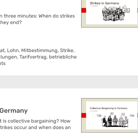
in three minutes: When do strikes
they end?
at,
Lohn,
Mitbestimmung,
Strike,
dlungen,
Tarifvertrag,
betriebliche
nts
n Germany
t is collective bargaining? How
strikes occur and when does an