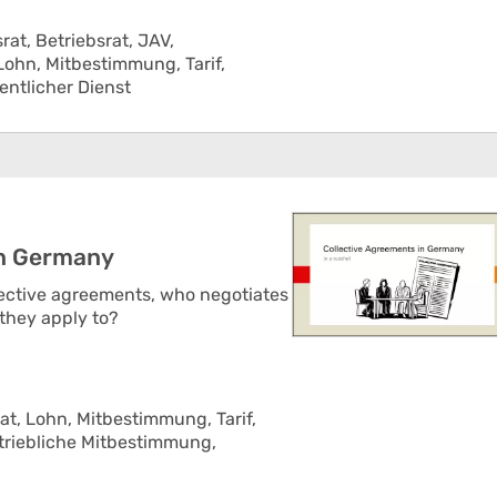
srat,
Betriebsrat,
JAV,
Lohn,
Mitbestimmung,
Tarif,
fentlicher Dienst
in Germany
lective agreements, who negotiates
they apply to?
at,
Lohn,
Mitbestimmung,
Tarif,
triebliche Mitbestimmung,