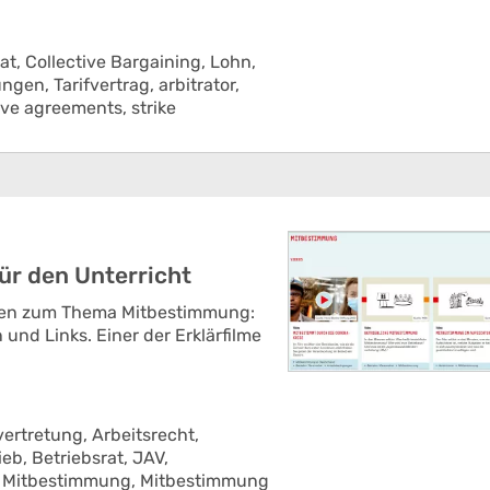
at,
Collective Bargaining,
Lohn,
ungen,
Tarifvertrag,
arbitrator,
tive agreements,
strike
ür den Unterricht
ialien zum Thema Mitbestimmung:
n und Links. Einer der Erklärfilme
vertretung,
Arbeitsrecht,
ieb,
Betriebsrat,
JAV,
,
Mitbestimmung,
Mitbestimmung