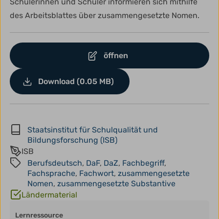
Schülerinnen und Schüler informieren sich mithilfe
des Arbeitsblattes über zusammengesetzte Nomen.
öffnen
Download (0.05 MB)
Staatsinstitut für Schulqualität und
Bildungsforschung (ISB)
ISB
Berufsdeutsch
,
DaF
,
DaZ
,
Fachbegriff
,
Fachsprache
,
Fachwort
,
zusammengesetzte
Nomen
,
zusammengesetzte Substantive
Ländermaterial
Lernressource