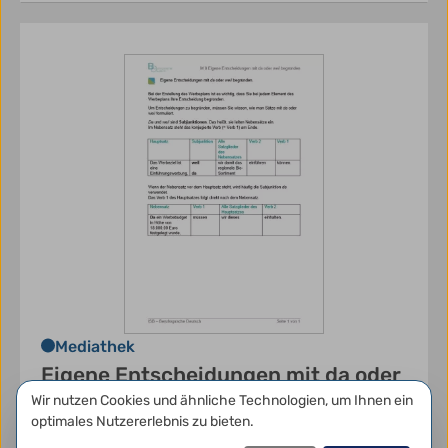
Mediathek
Eigene Entscheidungen mit da oder
weil begründen
Datenschutzeinstellungen
Wir nutzen Cookies und ähnliche Technologien, um Ihnen ein
optimales Nutzererlebnis zu bieten.
Es handelt sich um ein Dokument zur