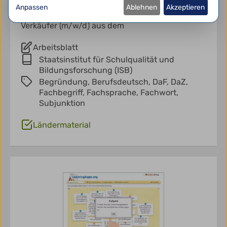
Berufssprache Deutsch für die 10. Klasse der
Anpassen
Ablehnen
Akzeptieren
Berufe Kaufmann im Einzelhandel (m/w/d) und
Verkäufer (m/w/d) aus dem
Arbeitsblatt
Staatsinstitut für Schulqualität und
Bildungsforschung (ISB)
Begründung,
Berufsdeutsch,
DaF,
DaZ,
Fachbegriff,
Fachsprache,
Fachwort,
Subjunktion
Ländermaterial