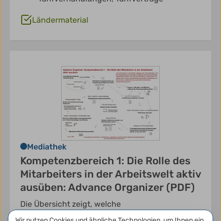
Ländermaterial
Mediathek
Kompetenzbereich 1: Die Rolle des
Mitarbeiters in der Arbeitswelt aktiv
ausüben: Advance Organizer (PDF)
Die Übersicht zeigt, welche
Rahmenbedingungen es für die duale
Datenschutzeinstellungen
Wir nutzen Cookies und ähnliche Technologien, um Ihnen ein