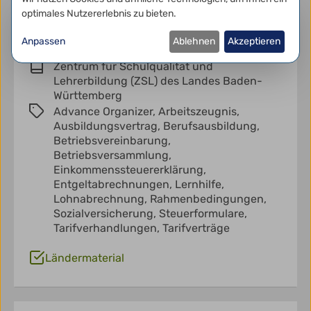
Berufsausbildung gibt und wie die Schülerinnen
optimales Nutzererlebnis zu bieten.
und Schüler ihre Berufsausbildung und
Anpassen
Ablehnen
Akzeptieren
Unterrichtsbaustein
Zentrum für Schulqualität und
Lehrerbildung (ZSL) des Landes Baden-
Württemberg
Advance Organizer,
Arbeitszeugnis,
Ausbildungsvertrag,
Berufsausbildung,
Betriebsvereinbarung,
Betriebsversammlung,
Einkommenssteuererklärung,
Entgeltabrechnungen,
Lernhilfe,
Lohnabrechnung,
Rahmenbedingungen,
Sozialversicherung,
Steuerformulare,
Tarifverhandlungen,
Tarifverträge
Ländermaterial