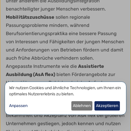
unter anderem die Ausbildungsintegration
benachteiligter junger Menschen verbessern.
Mobilitätszuschüsse
sollen regionale
Passungsprobleme mindern, während
Berufsorientierungspraktika eine bessere Passung
von Interessen und Fähigkeiten der jungen Menschen
und Anforderungen von Betrieben fördern und damit
auch frühe Abbrüche verhindern sollen.
Angepasste Instrumente wie die
Assistierte
Ausbildung (AsA flex)
bieten Förderangebote zur
Unterstützung von Betrieben bei der Aufnahme
Datenschutzeinstellungen
Wir nutzen Cookies und ähnliche Technologien, um Ihnen ein
benachteiligter Gruppen. Insgesamt werfen die
optimales Nutzererlebnis zu bieten.
Teilnahmezahlen zu den Maßnahmen jedoch Fragen
Anpassen
Ablehnen
Akzeptieren
nach Reichweite und Passung auf. So sind zwar
Bekanntheit und Akzeptanz von AsA flex bei größeren
Unternehmen gestiegen, jedoch kennen und nutzen